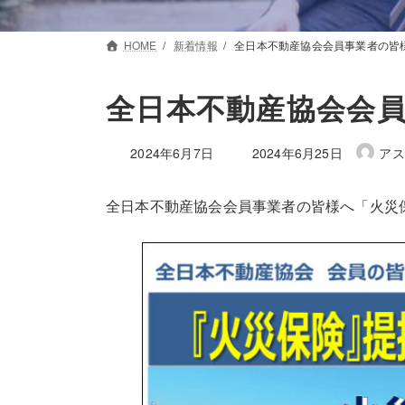
HOME
新着情報
全日本不動産協会会員事業者の皆
全日本不動産協会会
最
2024年6月7日
2024年6月25日
アス
終
更
全日本不動産協会会員事業者の皆様へ「火災
新
日
時
: