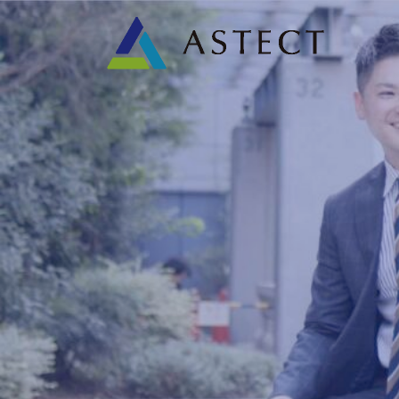
コ
ナ
ン
ビ
テ
ゲ
ン
ー
ツ
シ
へ
ョ
ス
ン
キ
に
ッ
移
プ
動